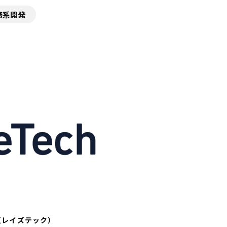
務系開発
ch（レイズテック）